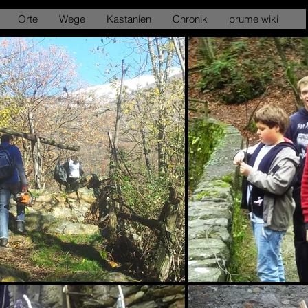
Orte
Wege
Kastanien
Chronik
prume wiki